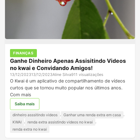
FINANÇAS
Ganhe Dinheiro Apenas Assisitindo Videos
no kwai e Convidando Amigos!
13/12/2023
13/12/2023
Aline Silva
911 visualizações
O Kwai é um aplicativo de compartilhamento de vídeos
curtos que se tornou muito popular nos últimos anos.
Com mais
Saiba mais
,
,
dinheiro asssitindo videos
Ganhar uma renda extra em casa
,
,
KWAI
renda extra assistindo videos no kwai
renda extra no kwai