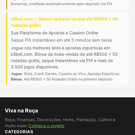
Bonanza), creditado automaticamente após depósito via PIX
k9bet.com — Bônus de boas-vindas até R$500 + 50
rodadas grátis
Sua Plataforma de Apostas e Cassino Online
Saque PIX instantâneo em até 5 minutos sem taxas
Jogue nos melhores slots e apostas esportivas em
k9bet.com. Bônus de boas-vindas de até R$500 + 50
rodadas grátis, saque instantâneo via PIX e mais de
3.500 jogos disponíveis.
Jogos:
Slots, Crash Games, Cassino ao Vivo, Apostas Esportivas ·
Bônus:
Até R$500 + 50 Rodadas Grátis no primeiro depósito
Viva na Roça
Roça, Finanças, Decorações, Horta, Plantação, Cultivo e
muito mais!
Conheça o projeto
.
CATEGORIAS