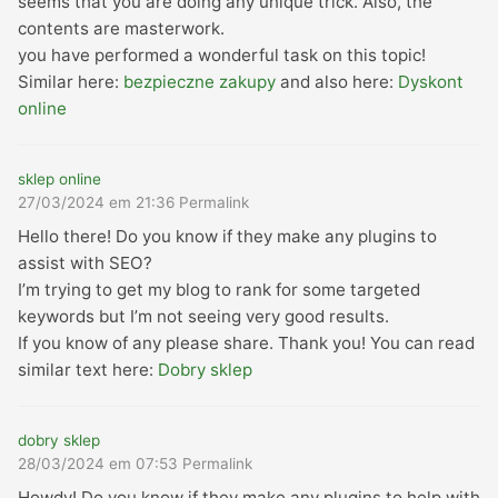
seems that you are doing any unique trick. Also, the
contents are masterwork.
you have performed a wonderful task on this topic!
Similar here:
bezpieczne zakupy
and also here:
Dyskont
online
sklep online
27/03/2024 em 21:36
Permalink
Hello there! Do you know if they make any plugins to
assist with SEO?
I’m trying to get my blog to rank for some targeted
keywords but I’m not seeing very good results.
If you know of any please share. Thank you! You can read
similar text here:
Dobry sklep
dobry sklep
28/03/2024 em 07:53
Permalink
Howdy! Do you know if they make any plugins to help with