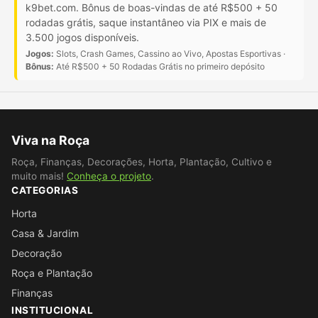
k9bet.com. Bônus de boas-vindas de até R$500 + 50
rodadas grátis, saque instantâneo via PIX e mais de
3.500 jogos disponíveis.
Jogos:
Slots, Crash Games, Cassino ao Vivo, Apostas Esportivas ·
Bônus:
Até R$500 + 50 Rodadas Grátis no primeiro depósito
Viva na Roça
Roça, Finanças, Decorações, Horta, Plantação, Cultivo e
muito mais!
Conheça o projeto
.
CATEGORIAS
Horta
Casa & Jardim
Decoração
Roça e Plantação
Finanças
INSTITUCIONAL