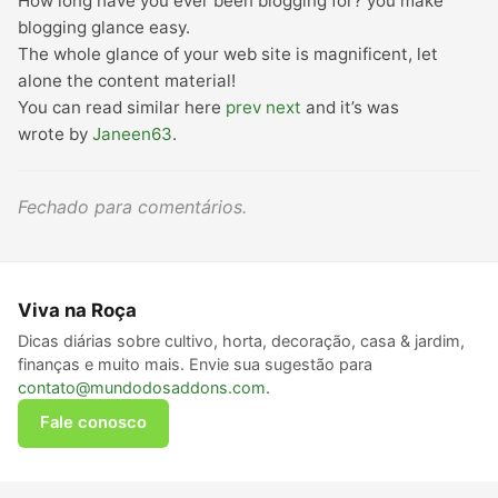
How long have you ever been blogging for? you make
blogging glance easy.
The whole glance of your web site is magnificent, let
alone the content material!
You can read similar here
prev
next
and it’s was
wrote by
Janeen63
.
Fechado para comentários.
Viva na Roça
Dicas diárias sobre cultivo, horta, decoração, casa & jardim,
finanças e muito mais. Envie sua sugestão para
contato@mundodosaddons.com
.
Fale conosco