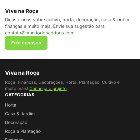
Viva na Roça
Dicas diárias sobre cultivo, horta, decoração, casa & jardim,
finanças e muito mais. Envie sua sugestão para
contato@mundodosaddons.com
.
Fale conosco
Viva na Roça
Roça, Finanças, Decorações, Horta, Plantação, Cultivo e
muito mais!
Conheça o projeto
.
CATEGORIAS
Horta
Casa & Jardim
Decoração
Roça e Plantação
Finanças